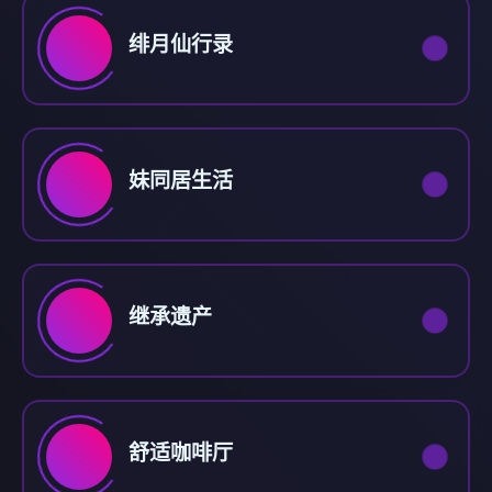
绯月仙行录
妹同居生活
继承遗产
舒适咖啡厅